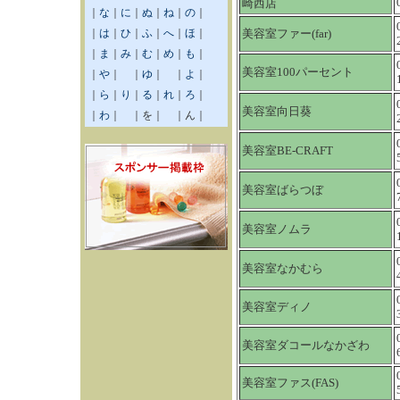
崎西店
｜
な
｜
に
｜
ぬ
｜
ね
｜
の
｜
｜
は
｜
ひ
｜
ふ
｜
へ
｜
ほ
｜
美容室ファー(far)
｜
ま
｜
み
｜
む
｜
め
｜
も
｜
美容室100パーセント
｜
や
｜ ｜
ゆ
｜ ｜
よ
｜
｜
ら
｜
り
｜
る
｜
れ
｜
ろ
｜
美容室向日葵
｜
わ
｜ ｜を｜ ｜ん｜
美容室BE‐CRAFT
美容室ばらつぼ
美容室ノムラ
美容室なかむら
美容室ディノ
美容室ダコールなかざわ
美容室ファス(FAS)