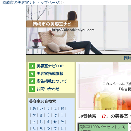
岡崎市の美容室ナビトップページ
>>
｜
岡崎
美容室ナビTOP
美容室掲載依頼
広告掲載について
お問い合わせ
美容室50音検索
｜
あ
｜
い
｜
う
｜
え
｜
お
｜
｜
か
｜
き
｜
く
｜
け
｜
こ
｜
50音検索 「
ひ
」の美容室
｜
さ
｜
し
｜
す
｜
せ
｜
そ
｜
美容室1000パーセント／岡
｜
た
｜
ち
｜
つ
｜
て
｜
と
｜